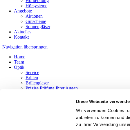
Hörberatung
Hörsysteme
Angebote
Aktionen
Gutscheine
Sonnengläser
Aktuelles
Kontakt
Navigation überspringen
Home
Team
Optik
Service
Brillen
Brillengläser
Präzise Prüfung Ihrer Augen
Kontaktlinsen
Vergrößernde Sehhilfen
Diese Webseite verwende
Akustik
Service
Wir verwenden Cookies, um
Hörberatung
anbieten zu können und di
Hörsysteme
zu Ihrer Verwendung unser
Angebote
Aktionen