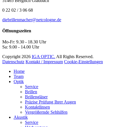
51465 Bergisch Gladbach
0 22 02 / 3 06 68
diebrillenmacher@netcologne.de
Öffnungszeiten
Mo-Fr: 9.30 - 18.30 Uhr
Sa: 9.00 - 14.00 Uhr
Copyright 2026
IGA OPTIC.
All Rights Reserved.
Datenschutz
Kontakt / Impressum
Cookie-Einstellungen
Home
Team
Optik
Service
Brillen
Brillengläser
Präzise Prüfung Ihrer Augen
Kontaktlinsen
Vergrößernde Sehhilfen
Akustik
Service